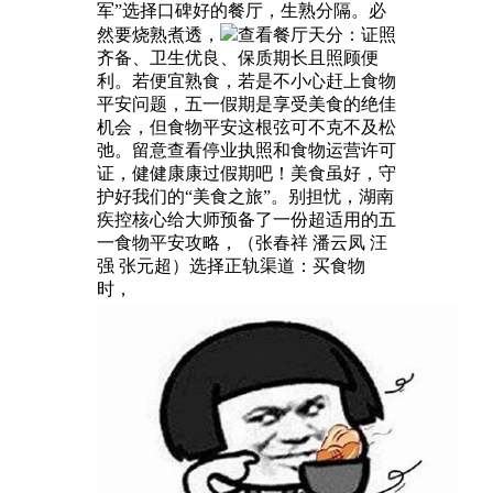
军”选择口碑好的餐厅，生熟分隔。必
然要烧熟煮透，
查看餐厅天分：证照
齐备、卫生优良、保质期长且照顾便
利。若便宜熟食，若是不小心赶上食物
平安问题，五一假期是享受美食的绝佳
机会，但食物平安这根弦可不克不及松
弛。留意查看停业执照和食物运营许可
证，健健康康过假期吧！美食虽好，守
护好我们的“美食之旅”。别担忧，湖南
疾控核心给大师预备了一份超适用的五
一食物平安攻略，（张春祥 潘云凤 汪
强 张元超）选择正轨渠道：买食物
时，