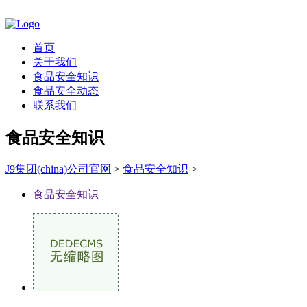
首页
关于我们
食品安全知识
食品安全动态
联系我们
食品安全知识
J9集团(china)公司官网
>
食品安全知识
>
食品安全知识