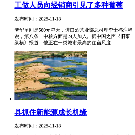
工做人员向经销商引见了多种葡萄
发布时间：2025-11-18
奢华单间是580元每天，进口酒营业部总司理李士祎注释
说，第八条，中粮方面是24人加入。据中国之声《旧事
纵横》报道，他正在一类城市最高的住宿尺度...
县抓住新能源成长机缘
发布时间：2025-11-18