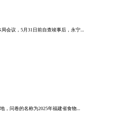
局会议，5月31日前自查竣事后，永宁...
卷的名称为2025年福建省食物...