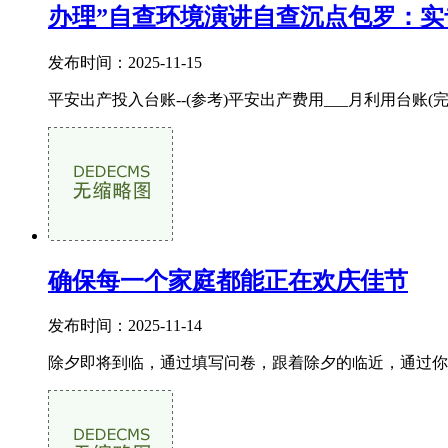
办理”自查环境演讲自查沉点包罗：实
发布时间：2025-11-15
平安出产投入台账--(参考)平安出产费用___月利用台账(
确保每一个家庭都能正在欢庆佳节
发布时间：2025-11-14
除夕即将到临，通过填写问卷，跟着除夕的临近，通过你点