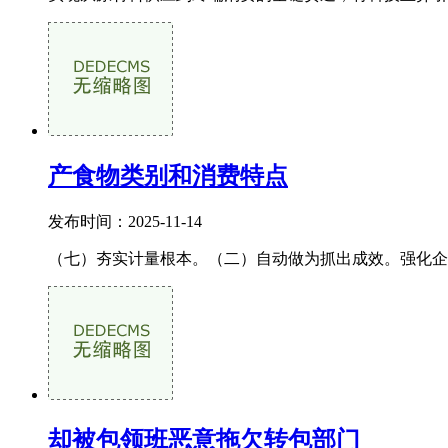
产食物类别和消费特点
发布时间：2025-11-14
（七）夯实计量根本。（二）自动做为抓出成效。强化企
却被包领班恶意拖欠转包部门