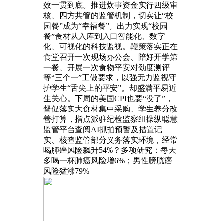
效一贯到底。推进炊事资金实行四级审
核、四方共管的监管机制，切实让“校
园餐”成为“幸福餐”。出力实现“校园
餐”食材从入库到入口智能化、数字
化、可视化的科技监视。鞭策落实正在
食堂召开一次现场办公会、陪好开学第
一餐、开展一次食物平安对劲度测评
等“三个一”工做要求，以强无力监视守
护学生“舌尖上的平安”。却盛满平易近
生关心。下周的美国CPI也要“没了”，
督促落实大食材集中采购、学生养分改
善打算，指点派驻纪检监察组操纵聪慧
监管平台查阅AI抓拍预警及措置记
实、核查监管部分义务落实环境，经常
喝肺癌风险飙升54%？多项研究：每天
多喝一杯肺癌风险增6%；男性膀胱癌
风险猛涨79%